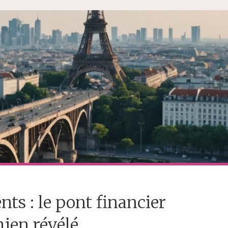
nts : le pont financier
ien révélé